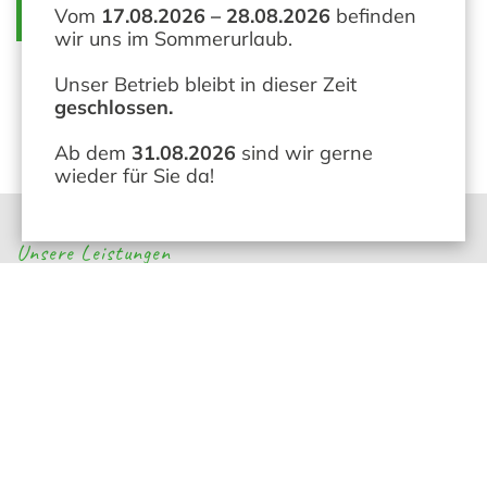
Vom
17.08.2026 – 28.08.2026
befinden
Mehr über uns
Heizungsnotdienst
wir uns im Sommerurlaub.
Unser Betrieb bleibt in dieser Zeit
geschlossen.
Ab dem
31.08.2026
sind wir gerne
wieder für Sie da!
Unsere Leistungen
Mit
Erfahrung
und
Fachkompetenz
–
sind wir für Sie da!
Wir denken weiter und schaffen Lösungen, die